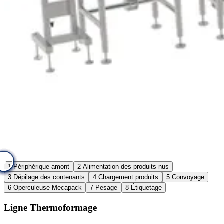
5
8
6
4
3
2
7
1
1
Périphérique amont
2
Alimentation des produits nus
3
Dépilage des contenants
4
Chargement produits
5
Convoyage
6
Operculeuse Mecapack
7
Pesage
8
Étiquetage
Ligne Thermoformage