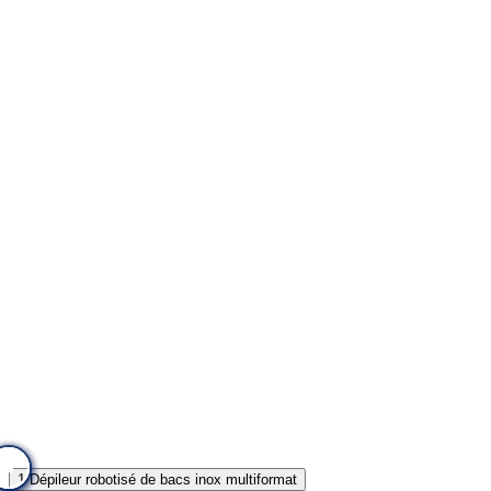
5
9
8
6
4
3
2
7
1
1
Dépileur robotisé de bacs inox multiformat