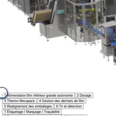
5
9
8
6
4
3
2
7
1
1
Alimentation film inférieur grande autonomie
2
Dosage
3
Thermo Mecapack
4
Gestion des déchets de film
5
Réalignement des emballages
6
Tri et détection
7
Étiquetage / Marquage / Traçabilité